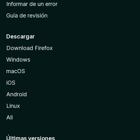
n
Informar de un error
i
Guía de revisión
c
i
o
Descargar
d
Download Firefox
e
Windows
M
o
macOS
z
iOS
i
l
Android
l
Linux
a
All
Últimas versiones