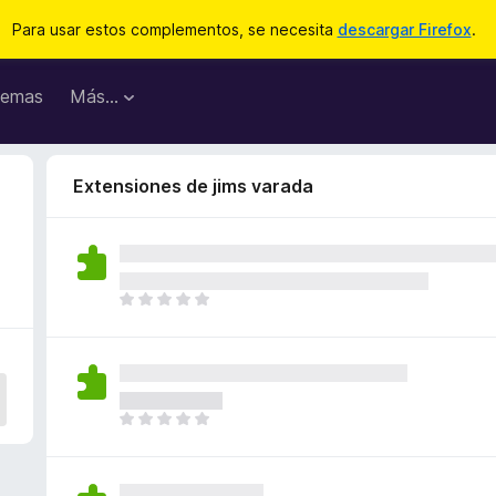
Para usar estos complementos, se necesita
descargar Firefox
.
emas
Más...
Extensiones de jims varada
T
o
d
a
v
í
T
a
o
n
d
o
a