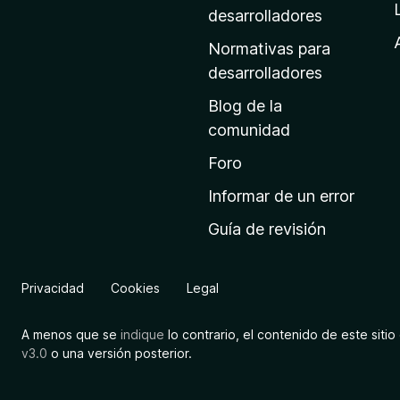
a
desarrolladores
d
Normativas para
e
desarrolladores
i
Blog de la
n
comunidad
i
c
Foro
i
Informar de un error
o
Guía de revisión
d
e
M
Privacidad
Cookies
Legal
o
z
A menos que se
indique
lo contrario, el contenido de este sitio 
i
v3.0
o una versión posterior.
l