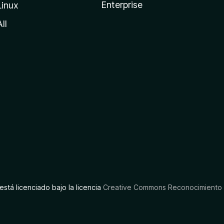
Enterprise
Linux
All
está licenciado bajo la licencia
Creative Commons Reconocimiento C