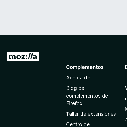
I
r
Complementos
a
Acerca de
l
a
Blog de
p
complementos de
á
Firefox
g
Taller de extensiones
i
n
Centro de