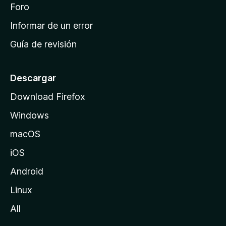
i
Foro
s
n
Informar de un error
i
Guía de revisión
c
i
o
Descargar
d
Download Firefox
e
Windows
M
o
macOS
z
iOS
i
l
Android
l
Linux
a
All