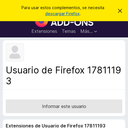
B
Iniciar sesión
Para usar estos complementos, se necesita
I
u
descargar Firefox
.
g
B
s
n
u
o
c
r
s
Extensiones
Temas
Más...
a
a
c
r
r
e
a
s
d
t
e
o
a
r
v
Usuario de Firefox 1781119
i
d
s
3
e
o
c
o
m
p
Informar este usuario
l
e
Extensiones de Usuario de Firefox 17811193
m