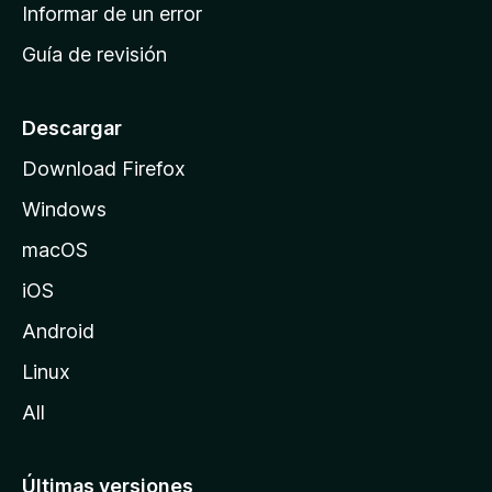
n
Informar de un error
i
Guía de revisión
c
i
o
Descargar
d
Download Firefox
e
Windows
M
o
macOS
z
iOS
i
l
Android
l
Linux
a
All
Últimas versiones