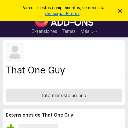
B
Iniciar sesión
Para usar estos complementos, se necesita
I
u
descargar Firefox
.
g
B
s
n
u
o
c
r
s
Extensiones
Temas
Más...
a
a
c
r
r
e
a
s
d
t
e
o
a
r
v
That One Guy
i
d
s
e
o
c
o
Informar este usuario
m
p
l
Extensiones de That One Guy
e
m