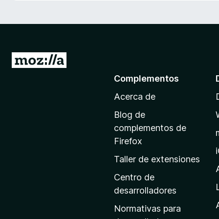
e
n
t
o
s
I
p
r
Complementos
a
a
r
Acerca de
l
a
a
F
Blog de
p
i
complementos de
r
á
Firefox
e
g
Taller de extensiones
f
i
o
n
Centro de
x
a
desarrolladores
d
Normativas para
e