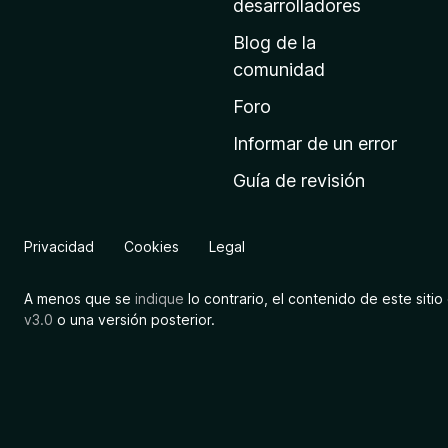
desarrolladores
i
Blog de la
n
comunidad
i
c
Foro
i
Informar de un error
o
Guía de revisión
d
e
M
Privacidad
Cookies
Legal
o
z
A menos que se
indique
lo contrario, el contenido de este sitio 
i
v3.0
o una versión posterior.
l
l
a