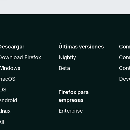
Descargar
Últimas versiones
Com
Download Firefox
Nightly
Con
Windows
Beta
Cont
macOS
Dev
iOS
Firefox para
empresas
Android
Enterprise
Linux
All