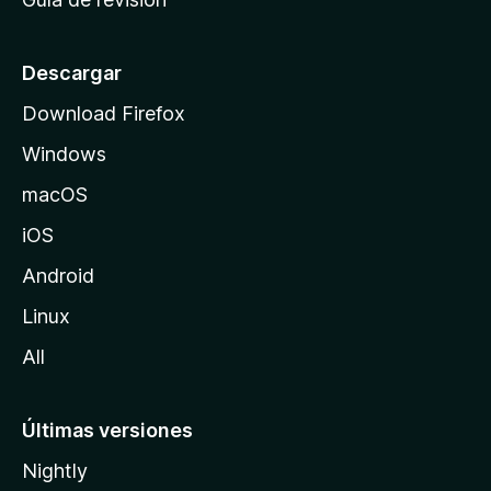
c
i
o
Descargar
d
Download Firefox
e
Windows
M
o
macOS
z
iOS
i
l
Android
l
Linux
a
All
Últimas versiones
Nightly