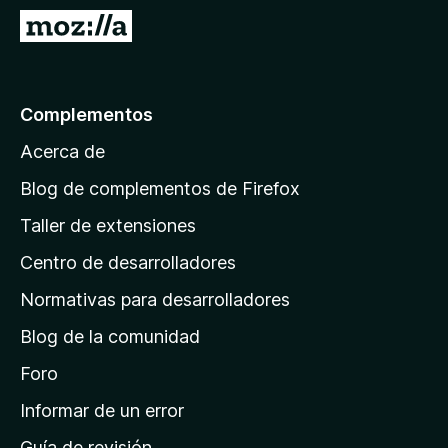
e
I
n
r
t
a
o
l
Complementos
s
a
p
Acerca de
p
a
á
r
Blog de complementos de Firefox
a
g
Taller de extensiones
F
i
i
Centro de desarrolladores
n
r
a
Normativas para desarrolladores
e
d
f
Blog de la comunidad
e
o
i
Foro
x
n
Informar de un error
i
Guía de revisión