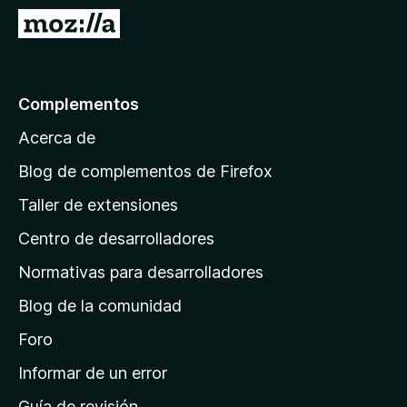
e
I
n
r
t
a
o
l
Complementos
s
a
p
Acerca de
p
a
á
r
Blog de complementos de Firefox
a
g
Taller de extensiones
F
i
i
Centro de desarrolladores
n
r
a
Normativas para desarrolladores
e
d
f
Blog de la comunidad
e
o
i
Foro
x
n
Informar de un error
i
Guía de revisión