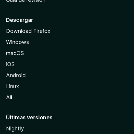
c
i
o
Descargar
d
Download Firefox
e
Windows
M
o
macOS
z
iOS
i
l
Android
l
Linux
a
All
Últimas versiones
Nightly