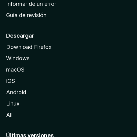
n
Informar de un error
i
Guía de revisión
c
i
o
Descargar
d
Download Firefox
e
Windows
M
o
macOS
z
iOS
i
l
Android
l
Linux
a
All
Últimas versiones