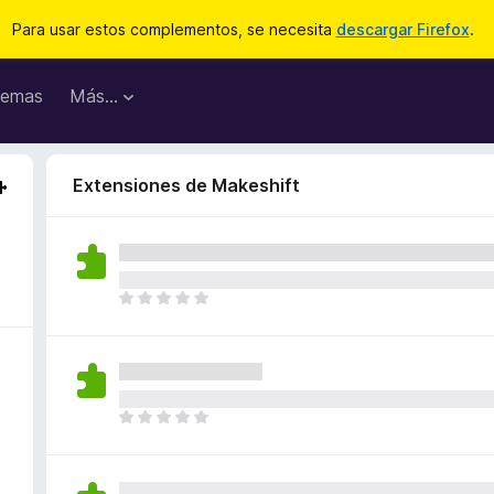
Para usar estos complementos, se necesita
descargar Firefox
.
emas
Más...
Extensiones de Makeshift
T
o
d
a
v
í
T
a
o
n
d
o
a