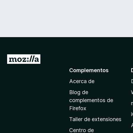
I
r
Complementos
a
Acerca de
l
a
Blog de
p
complementos de
á
Firefox
g
Taller de extensiones
i
n
Centro de