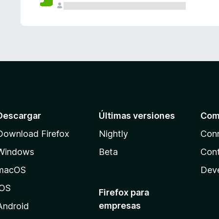
Descargar
Últimas versiones
Com
Download Firefox
Nightly
Con
Windows
Beta
Cont
macOS
Dev
iOS
Firefox para
empresas
Android