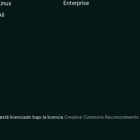
Enterprise
Linux
All
está licenciado bajo la licencia
Creative Commons Reconocimiento C