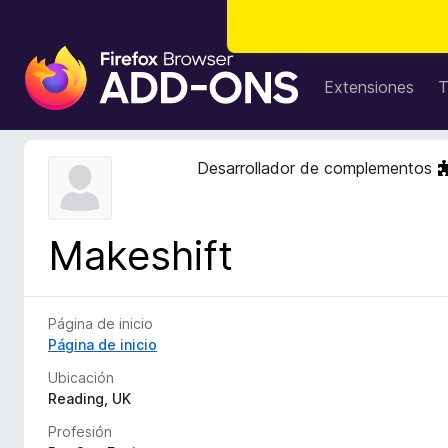
B
u
Extensiones
T
s
c
a
Desarrollador de complementos
d
o
r
Makeshift
d
e
c
o
Página de inicio
m
Página de inicio
p
Ubicación
l
Reading, UK
e
Profesión
m