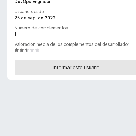
DevOps Engineer
e
Usuario desde
n
25 de sep. de 2022
t
o
Número de complementos
s
1
p
Valoración media de los complementos del desarrollador
a
S
r
e
a
v
Informar este usuario
a
F
l
i
o
r
r
e
ó
f
c
o
o
x
n
2
,
7