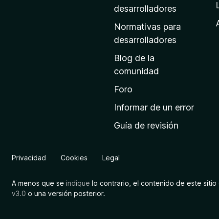
a
desarrolladores
d
Normativas para
e
desarrolladores
i
Blog de la
n
comunidad
i
c
Foro
i
Informar de un error
o
Guía de revisión
d
e
M
Privacidad
Cookies
Legal
o
z
A menos que se
indique
lo contrario, el contenido de este sitio 
i
v3.0
o una versión posterior.
l