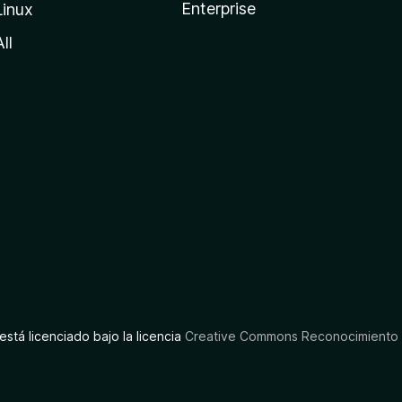
Enterprise
Linux
All
está licenciado bajo la licencia
Creative Commons Reconocimiento C