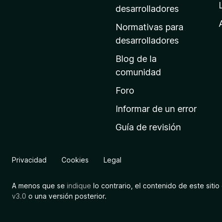
a
desarrolladores
d
Normativas para
e
desarrolladores
i
Blog de la
n
comunidad
i
c
Foro
i
Informar de un error
o
Guía de revisión
d
e
M
Privacidad
Cookies
Legal
o
z
A menos que se
indique
lo contrario, el contenido de este sitio 
i
v3.0
o una versión posterior.
l