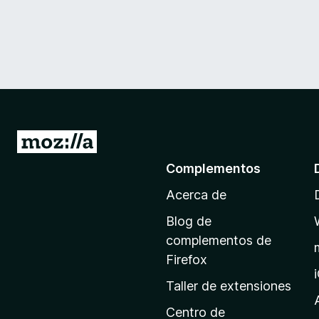
I
r
Complementos
a
Acerca de
l
a
Blog de
p
complementos de
á
Firefox
g
Taller de extensiones
i
n
Centro de