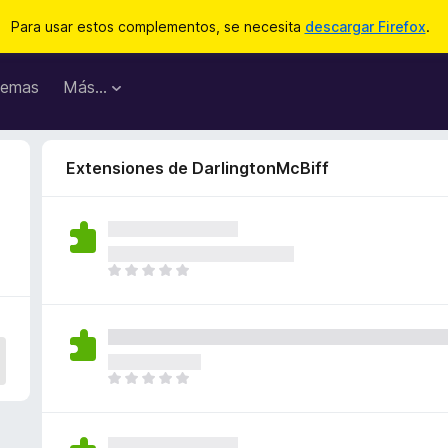
Para usar estos complementos, se necesita
descargar Firefox
.
emas
Más...
Extensiones de DarlingtonMcBiff
T
o
d
a
v
í
T
a
o
n
d
o
a