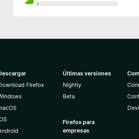
Descargar
Últimas versiones
Com
Download Firefox
Nightly
Con
Windows
Beta
Cont
macOS
Dev
iOS
Firefox para
empresas
Android