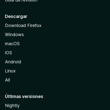
c
i
o
Descargar
d
Download Firefox
e
Windows
M
o
macOS
z
iOS
i
l
Android
l
Linux
a
All
Últimas versiones
Nightly