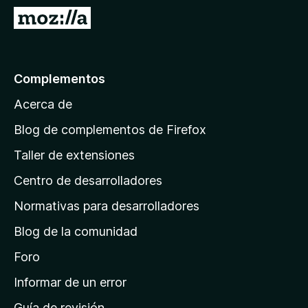
e
I
n
r
t
a
o
l
Complementos
s
a
p
Acerca de
p
a
á
r
Blog de complementos de Firefox
a
g
Taller de extensiones
F
i
i
Centro de desarrolladores
n
r
a
Normativas para desarrolladores
e
d
f
Blog de la comunidad
e
o
i
Foro
x
n
Informar de un error
i
Guía de revisión