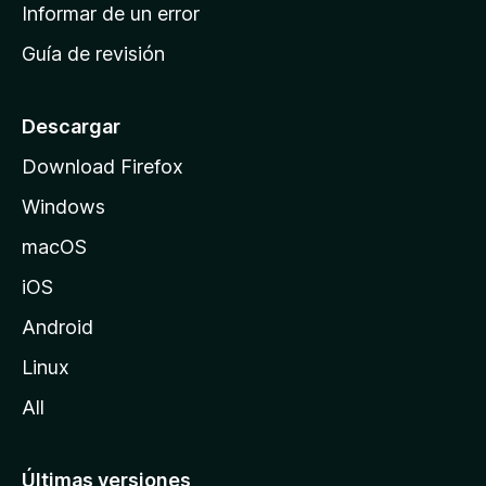
n
Informar de un error
i
Guía de revisión
c
i
o
Descargar
d
Download Firefox
e
Windows
M
o
macOS
z
iOS
i
l
Android
l
Linux
a
All
Últimas versiones