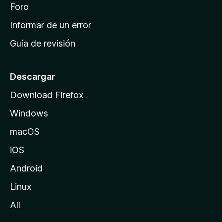
i
Foro
s
n
Informar de un error
i
Guía de revisión
c
i
o
Descargar
d
Download Firefox
e
Windows
M
o
macOS
z
iOS
i
l
Android
l
Linux
a
All