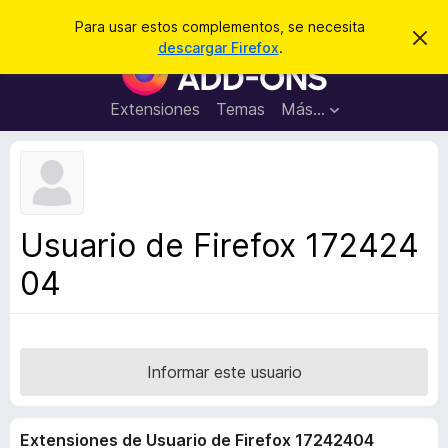
B
Iniciar sesión
Para usar estos complementos, se necesita
I
u
descargar Firefox
.
g
B
s
n
u
o
c
r
s
Extensiones
Temas
Más...
a
a
c
r
r
e
a
s
d
t
e
o
a
r
v
Usuario de Firefox 172424
i
d
s
04
e
o
c
o
m
p
Informar este usuario
l
e
Extensiones de Usuario de Firefox 17242404
m