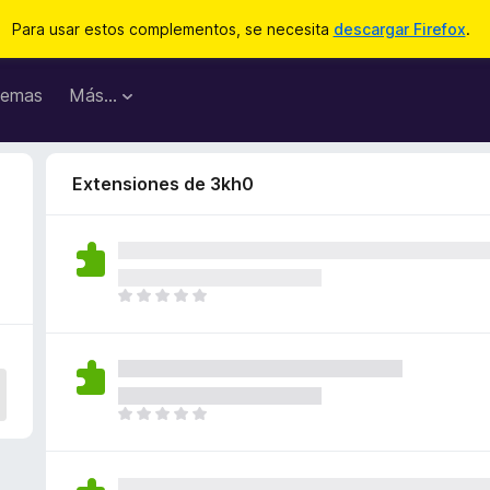
Para usar estos complementos, se necesita
descargar Firefox
.
emas
Más...
Extensiones de 3kh0
T
o
d
a
v
í
T
a
o
n
d
o
a