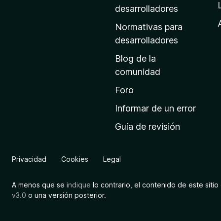
a
desarrolladores
d
Normativas para
e
desarrolladores
i
Blog de la
n
comunidad
i
c
Foro
i
Informar de un error
o
Guía de revisión
d
e
M
Privacidad
Cookies
Legal
o
z
A menos que se
indique
lo contrario, el contenido de este sitio 
i
v3.0
o una versión posterior.
l