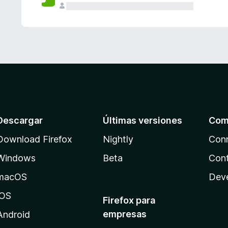
Descargar
Últimas versiones
Com
Download Firefox
Nightly
Con
Windows
Beta
Cont
macOS
Dev
iOS
Firefox para
empresas
Android