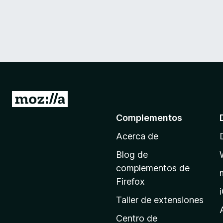
I
r
Complementos
a
Acerca de
l
a
Blog de
p
complementos de
á
Firefox
g
Taller de extensiones
i
n
Centro de