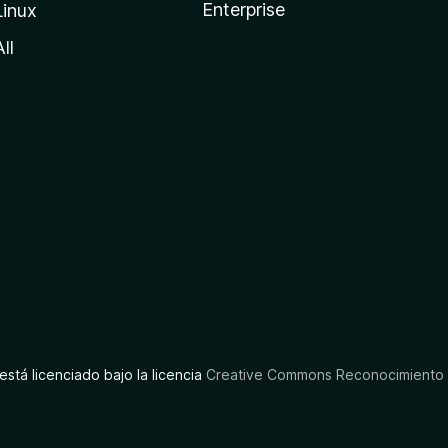
Enterprise
Linux
All
está licenciado bajo la licencia
Creative Commons Reconocimiento C