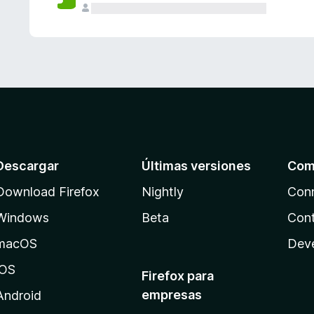
Descargar
Últimas versiones
Com
Download Firefox
Nightly
Con
Windows
Beta
Cont
macOS
Dev
iOS
Firefox para
empresas
Android