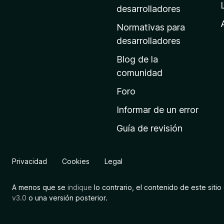
a
desarrolladores
d
Normativas para
e
desarrolladores
i
Blog de la
n
comunidad
i
c
Foro
i
Informar de un error
o
Guía de revisión
d
e
M
Privacidad
Cookies
Legal
o
z
A menos que se
indique
lo contrario, el contenido de este sitio 
i
v3.0
o una versión posterior.
l