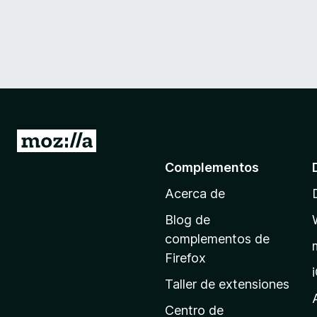
I
r
Complementos
a
Acerca de
l
a
Blog de
p
complementos de
á
Firefox
g
Taller de extensiones
i
n
Centro de