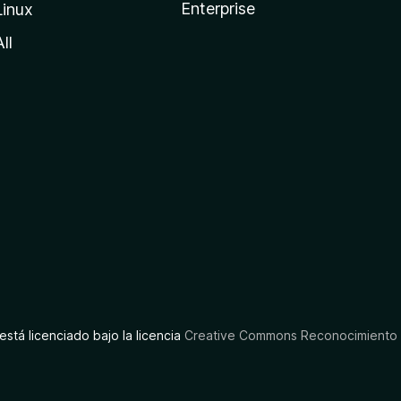
Enterprise
Linux
All
está licenciado bajo la licencia
Creative Commons Reconocimiento C