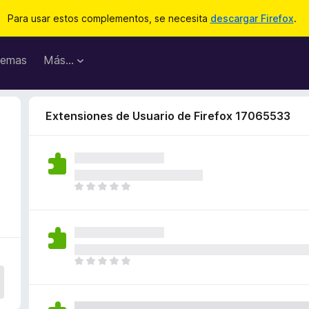
Para usar estos complementos, se necesita
descargar Firefox
.
emas
Más...
Extensiones de Usuario de Firefox 17065533
T
o
d
a
v
í
T
a
o
n
d
o
a