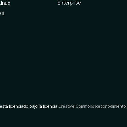
Enterprise
Linux
All
está licenciado bajo la licencia
Creative Commons Reconocimiento C