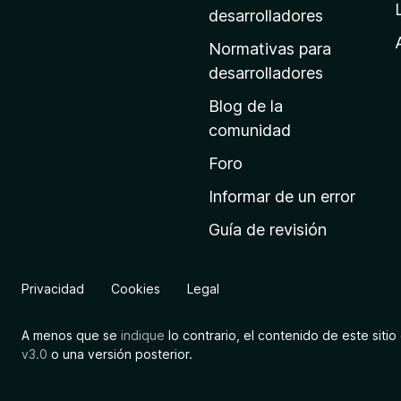
a
desarrolladores
d
Normativas para
e
desarrolladores
i
Blog de la
n
comunidad
i
c
Foro
i
Informar de un error
o
Guía de revisión
d
e
M
Privacidad
Cookies
Legal
o
z
A menos que se
indique
lo contrario, el contenido de este sitio 
i
v3.0
o una versión posterior.
l