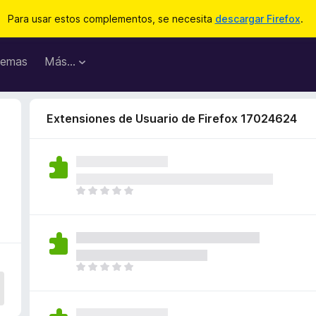
Para usar estos complementos, se necesita
descargar Firefox
.
emas
Más...
Extensiones de Usuario de Firefox 17024624
T
o
d
a
v
í
T
a
o
n
d
o
a