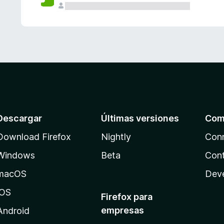
Descargar
Últimas versiones
Com
Download Firefox
Nightly
Con
Windows
Beta
Cont
macOS
Dev
iOS
Firefox para
empresas
Android