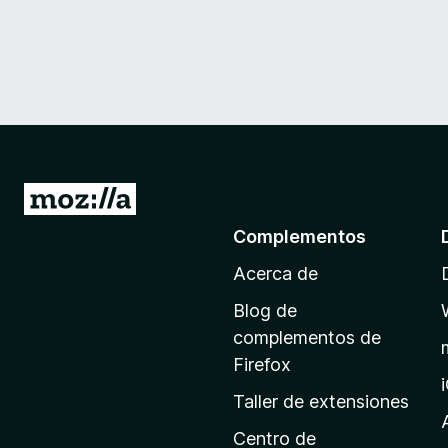
I
r
Complementos
a
Acerca de
l
a
Blog de
p
complementos de
á
Firefox
g
Taller de extensiones
i
n
Centro de