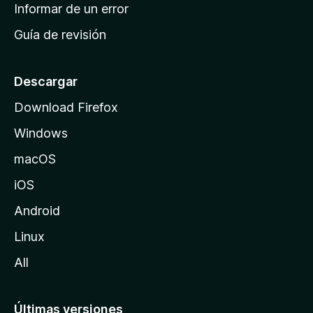
n
Informar de un error
i
Guía de revisión
c
i
o
Descargar
d
Download Firefox
e
Windows
M
o
macOS
z
iOS
i
l
Android
l
Linux
a
All
Últimas versiones