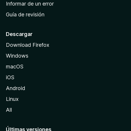
n
Informar de un error
i
Guía de revisión
c
i
o
Descargar
d
Download Firefox
e
Windows
M
o
macOS
z
iOS
i
l
Android
l
Linux
a
All
Últimas versiones