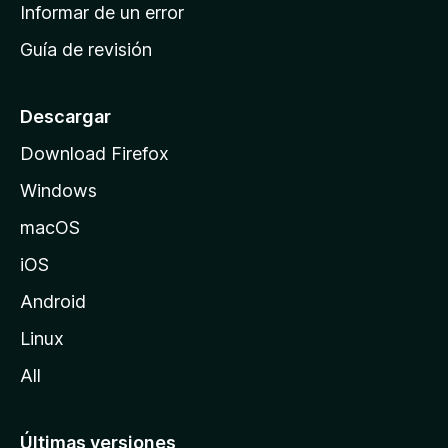
n
Informar de un error
i
Guía de revisión
c
i
o
Descargar
d
Download Firefox
e
Windows
M
o
macOS
z
iOS
i
l
Android
l
Linux
a
All
Últimas versiones