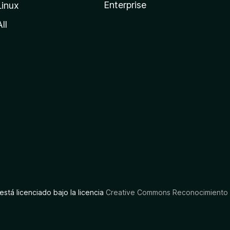
Enterprise
Linux
All
está licenciado bajo la licencia
Creative Commons Reconocimiento C