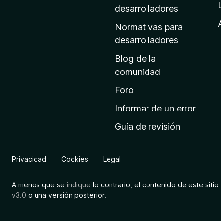
a
desarrolladores
d
Normativas para
e
desarrolladores
i
Blog de la
n
comunidad
i
c
Foro
i
Informar de un error
o
Guía de revisión
d
e
M
Privacidad
Cookies
Legal
o
z
A menos que se
indique
lo contrario, el contenido de este sitio 
i
v3.0
o una versión posterior.
l