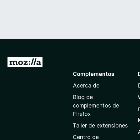
I
r
Complementos
a
Acerca de
l
a
Blog de
p
complementos de
á
Firefox
g
Taller de extensiones
i
n
Centro de