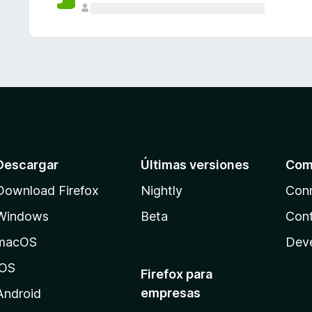
Descargar
Últimas versiones
Com
Download Firefox
Nightly
Con
Windows
Beta
Cont
macOS
Dev
iOS
Firefox para
empresas
Android