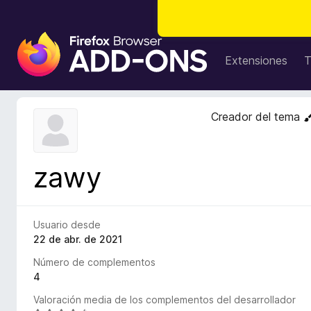
B
u
Extensiones
T
s
c
a
Creador del tema
d
o
r
zawy
d
e
c
o
Usuario desde
m
22 de abr. de 2021
p
Número de complementos
l
4
e
Valoración media de los complementos del desarrollador
m