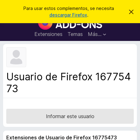
B
Iniciar sesión
Para usar estos complementos, se necesita
I
u
descargar Firefox
.
g
B
s
n
u
o
c
r
s
Extensiones
Temas
Más...
a
a
c
r
r
e
a
s
d
t
e
o
a
r
v
Usuario de Firefox 167754
i
d
s
73
e
o
c
o
m
p
Informar este usuario
l
e
Extensiones de Usuario de Firefox 16775473
m