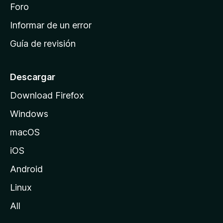
i
Foro
s
n
Informar de un error
i
Guía de revisión
c
i
o
Descargar
d
Download Firefox
e
Windows
M
o
macOS
z
iOS
i
l
Android
l
Linux
a
All