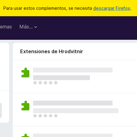
Para usar estos complementos, se necesita
descargar Firefox
.
emas
Más...
Extensiones de Hrodvitnir
T
o
d
a
v
í
T
a
o
n
d
o
a