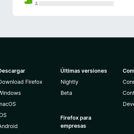
Descargar
Últimas versiones
Com
Download Firefox
Nightly
Con
Windows
Beta
Cont
macOS
Dev
iOS
Firefox para
empresas
Android