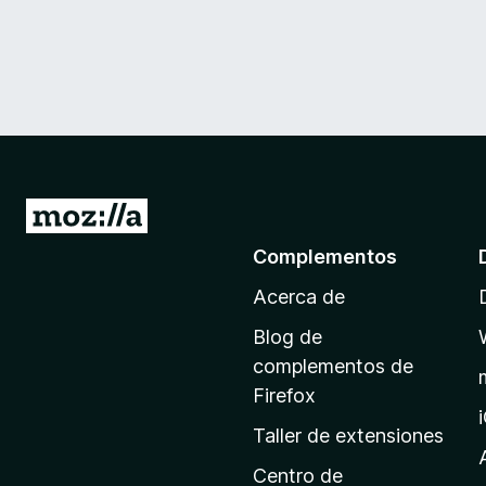
I
r
Complementos
a
Acerca de
l
a
Blog de
p
complementos de
á
Firefox
g
Taller de extensiones
i
n
Centro de