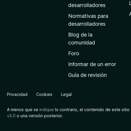
a
desarrolladores
d
Normativas para
e
desarrolladores
i
Blog de la
n
comunidad
i
c
Foro
i
Informar de un error
o
Guía de revisión
d
e
M
Privacidad
Cookies
Legal
o
z
A menos que se
indique
lo contrario, el contenido de este sitio 
i
v3.0
o una versión posterior.
l