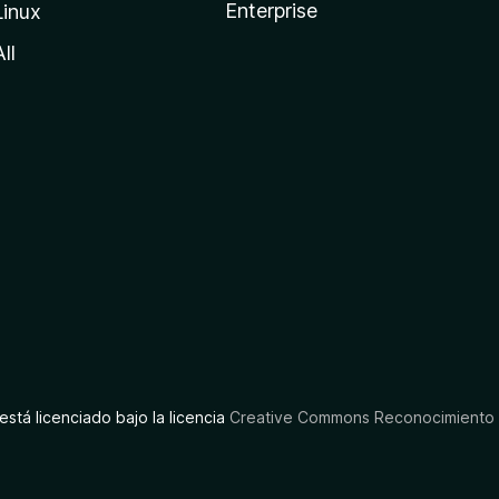
Enterprise
Linux
All
está licenciado bajo la licencia
Creative Commons Reconocimiento C