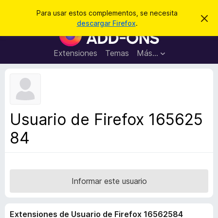
B
Iniciar sesión
Para usar estos complementos, se necesita
I
u
descargar Firefox
.
g
B
s
n
u
o
c
r
s
Extensiones
Temas
Más...
a
a
c
r
r
e
a
s
d
t
e
o
a
r
v
Usuario de Firefox 165625
i
d
s
84
e
o
c
o
m
p
Informar este usuario
l
e
Extensiones de Usuario de Firefox 16562584
m