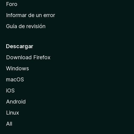
i
Foro
s
n
Informar de un error
i
Guía de revisión
c
i
o
Descargar
d
Download Firefox
e
Windows
M
o
macOS
z
iOS
i
l
Android
l
Linux
a
All