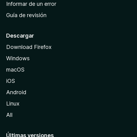
n
Informar de un error
i
Guía de revisión
c
i
o
Descargar
d
Download Firefox
e
Windows
M
o
macOS
z
iOS
i
l
Android
l
Linux
a
All
Últimas versiones