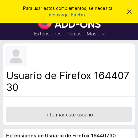
B
Iniciar sesión
Para usar estos complementos, se necesita
I
u
descargar Firefox
.
g
B
s
n
u
o
c
r
s
Extensiones
Temas
Más...
a
a
c
r
r
e
a
s
d
t
e
o
a
r
v
Usuario de Firefox 164407
i
d
s
30
e
o
c
o
m
p
Informar este usuario
l
e
Extensiones de Usuario de Firefox 16440730
m