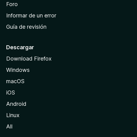
i
Foro
s
n
Informar de un error
i
Guía de revisión
c
i
o
Descargar
d
Download Firefox
e
Windows
M
o
macOS
z
iOS
i
l
Android
l
Linux
a
All