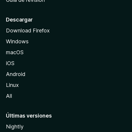
c
i
o
Descargar
d
Download Firefox
e
Windows
M
o
macOS
z
iOS
i
l
Android
l
Linux
a
All
Últimas versiones
Nightly