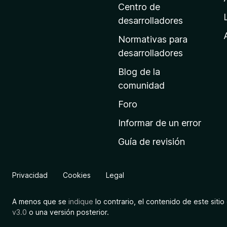
n
Centro de
a
desarrolladores
d
Normativas para
e
desarrolladores
i
Blog de la
n
comunidad
i
c
Foro
i
Informar de un error
o
Guía de revisión
d
e
M
Privacidad
Cookies
Legal
o
z
A menos que se
indique
lo contrario, el contenido de este sitio 
i
v3.0
o una versión posterior.
l