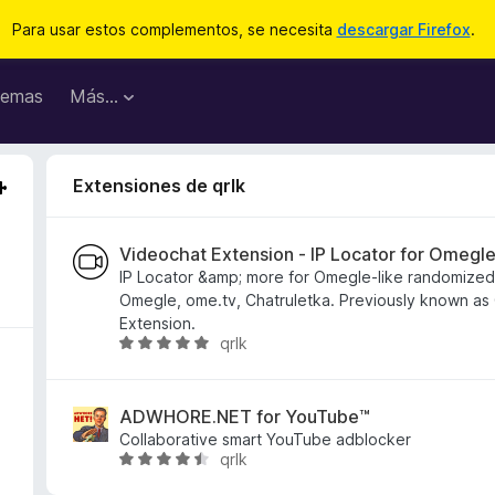
Para usar estos complementos, se necesita
descargar Firefox
.
emas
Más...
Extensiones de qrlk
Videochat Extension - IP Locator for Omegl
IP Locator &amp; more for Omegle-like randomized
Omegle, ome.tv, Chatruletka. Previously known as 
Extension.
qrlk
S
e
v
a
ADWHORE.NET for YouTube™
l
Collaborative smart YouTube adblocker
qrlk
o
S
r
e