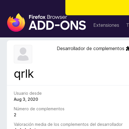
B
u
Extensiones
T
s
c
a
Desarrollador de complementos
d
o
r
qrlk
d
e
c
o
Usuario desde
m
Aug 3, 2020
p
Número de complementos
l
2
e
Valoración media de los complementos del desarrollador
m