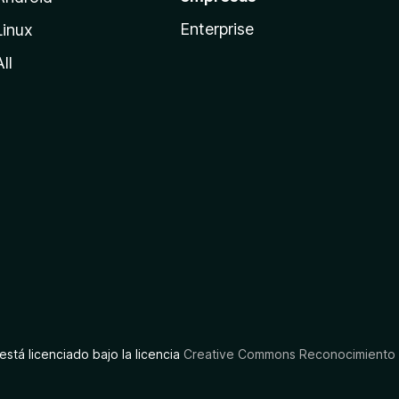
Enterprise
Linux
All
está licenciado bajo la licencia
Creative Commons Reconocimiento C