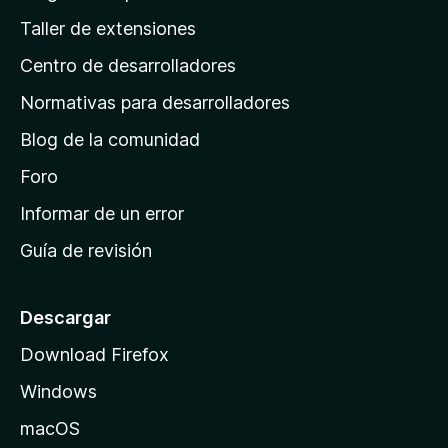
o
g
n
Taller de extensiones
r
e
i
a
s
Centro de desarrolladores
n
c
i
a
Normativas para desarrolladores
o
d
n
Blog de la comunidad
e
e
i
Foro
s
n
Informar de un error
i
Guía de revisión
c
i
o
Descargar
d
Download Firefox
e
Windows
M
o
macOS
z