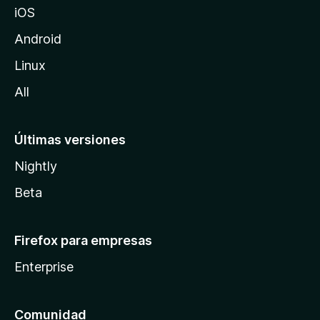
iOS
i
l
Android
l
Linux
a
All
Últimas versiones
Nightly
Beta
Firefox para empresas
Enterprise
Comunidad