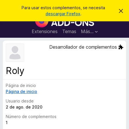
B
Iniciar sesión
Para usar estos complementos, se necesita
I
u
descargar Firefox
.
g
B
s
n
u
o
c
r
s
Extensiones
Temas
Más...
a
a
c
r
r
e
a
Desarrollador de complementos
s
d
t
e
o
a
r
v
Roly
i
d
s
e
o
Página de inicio
c
Página de inicio
o
m
Usuario desde
p
2 de ago. de 2020
l
Número de complementos
e
1
m