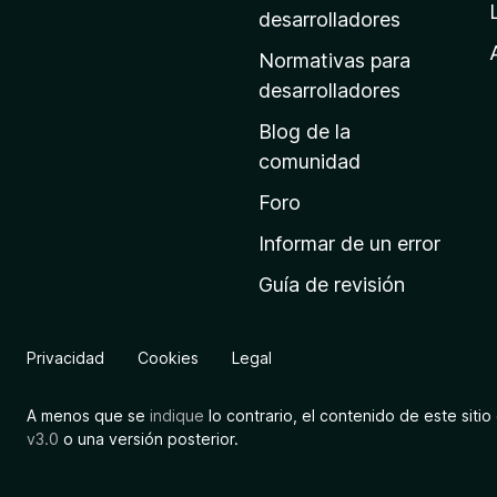
a
desarrolladores
d
Normativas para
e
desarrolladores
i
Blog de la
n
comunidad
i
c
Foro
i
Informar de un error
o
Guía de revisión
d
e
M
Privacidad
Cookies
Legal
o
z
A menos que se
indique
lo contrario, el contenido de este sitio 
i
v3.0
o una versión posterior.
l