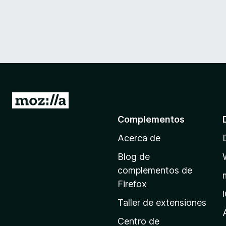
I
r
Complementos
a
Acerca de
l
a
Blog de
p
complementos de
á
Firefox
g
Taller de extensiones
i
n
Centro de