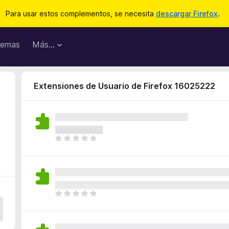
Para usar estos complementos, se necesita
descargar Firefox
.
emas
Más...
Extensiones de Usuario de Firefox 16025222
T
o
d
a
v
í
T
a
o
n
d
o
a