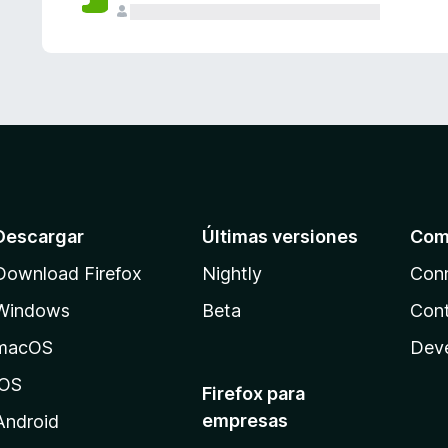
Descargar
Últimas versiones
Com
Download Firefox
Nightly
Con
Windows
Beta
Cont
macOS
Dev
iOS
Firefox para
empresas
Android