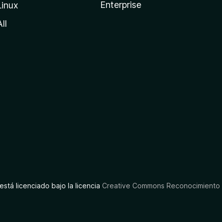
Enterprise
Linux
All
está licenciado bajo la licencia
Creative Commons Reconocimiento C