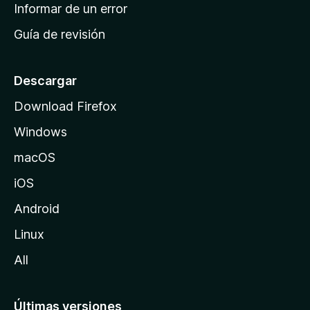
n
Informar de un error
i
Guía de revisión
c
i
o
Descargar
d
Download Firefox
e
Windows
M
o
macOS
z
iOS
i
l
Android
l
Linux
a
All
Últimas versiones