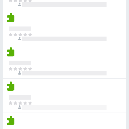
a
T
s
a
v
c
o
n
a
i
d
o
l
o
a
h
o
n
v
a
r
e
í
y
a
T
s
a
v
c
o
n
a
i
d
o
l
o
a
h
o
n
v
a
r
e
í
y
a
T
s
a
v
c
o
n
a
i
d
o
l
o
a
h
o
n
v
a
r
e
í
y
a
T
s
a
v
c
o
n
a
i
d
o
l
o
a
h
o
n
v