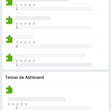
a
a
a
n
l
n
T
c
y
v
e
o
o
o
i
v
í
s
r
h
d
o
a
a
a
a
a
n
l
n
T
c
y
v
e
o
o
o
i
v
í
s
r
h
d
o
a
a
a
a
a
n
l
n
T
c
y
v
e
o
o
o
i
v
í
s
r
h
d
o
a
a
a
a
a
n
l
n
T
c
y
v
e
o
o
o
i
v
í
s
r
h
d
o
a
a
a
a
Temas de Abhinand
a
n
l
n
c
y
v
e
o
o
i
v
í
s
r
h
o
a
a
a
a
n
l
n
c
y
e
o
o
i
T
v
s
r
h
o
o
a