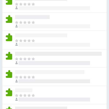
e
T
o
n
d
t
a
o
T
v
s
o
í
d
p
a
a
a
n
T
v
r
o
o
í
h
a
d
a
a
a
F
n
T
y
v
i
o
o
v
í
r
h
d
a
a
a
e
a
l
n
T
y
f
v
o
o
o
v
í
o
r
h
d
a
a
a
x
a
a
l
n
T
c
y
v
o
o
o
i
v
í
r
h
d
o
a
a