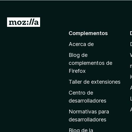
e
n
t
I
o
r
Complementos
s
a
p
Acerca de
l
a
a
r
Blog de
p
a
complementos de
F
á
Firefox
i
g
Taller de extensiones
r
i
e
n
Centro de
f
a
desarrolladores
o
d
x
Normativas para
e
desarrolladores
i
Blog de la