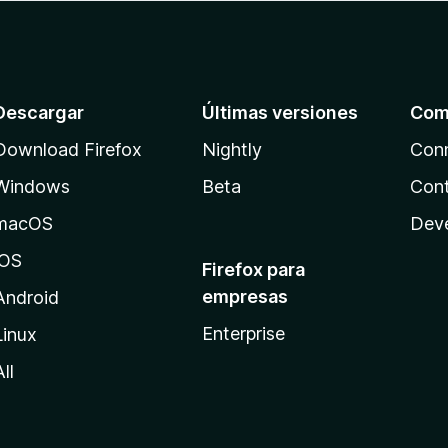
Descargar
Últimas versiones
Com
Download Firefox
Nightly
Con
Windows
Beta
Cont
macOS
Dev
iOS
Firefox para
empresas
Android
Enterprise
Linux
All