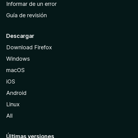
n
Informar de un error
i
Guía de revisión
c
i
o
Descargar
d
Download Firefox
e
Windows
M
o
macOS
z
iOS
i
l
Android
l
Linux
a
All
Últimas versiones