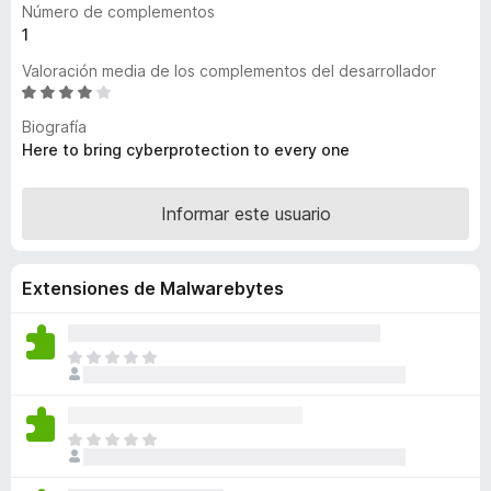
Número de complementos
e
1
n
Valoración media de los complementos del desarrollador
t
S
o
e
s
Biografía
v
Here to bring cyberprotection to every one
p
a
a
l
r
o
Informar este usuario
a
r
ó
F
c
i
Extensiones de Malwarebytes
o
r
n
e
4
T
f
,
o
o
2
d
x
d
a
e
T
v
5
o
í
d