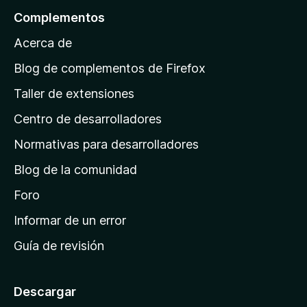
n
a
l
r
Complementos
e
y
a
a
s
v
Acerca de
c
p
a
i
á
l
Blog de complementos de Firefox
o
o
g
n
Taller de extensiones
r
e
i
a
s
Centro de desarrolladores
n
c
i
a
Normativas para desarrolladores
o
d
n
Blog de la comunidad
e
e
i
Foro
s
n
Informar de un error
i
Guía de revisión
c
i
o
Descargar
d