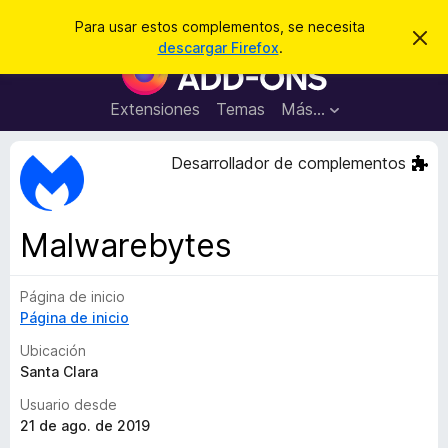
B
Iniciar sesión
Para usar estos complementos, se necesita
I
u
descargar Firefox
.
g
B
s
n
u
o
c
r
s
Extensiones
Temas
Más...
a
a
c
r
r
e
a
Desarrollador de complementos
s
d
t
e
o
a
r
v
Malwarebytes
i
d
s
e
o
Página de inicio
c
Página de inicio
o
m
Ubicación
p
Santa Clara
l
Usuario desde
e
21 de ago. de 2019
m