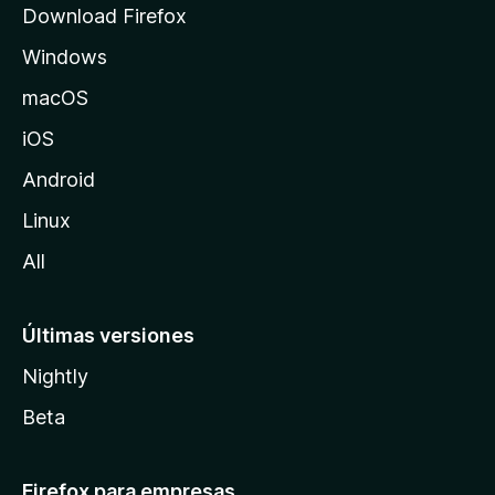
Download Firefox
e
Windows
M
o
macOS
z
iOS
i
l
Android
l
Linux
a
All
Últimas versiones
Nightly
Beta
Firefox para empresas