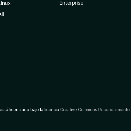
Enterprise
Linux
All
está licenciado bajo la licencia
Creative Commons Reconocimiento C