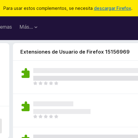
Para usar estos complementos, se necesita
descargar Firefox
.
emas
Más...
Extensiones de Usuario de Firefox 15156969
T
o
d
a
v
í
T
a
o
n
d
o
a