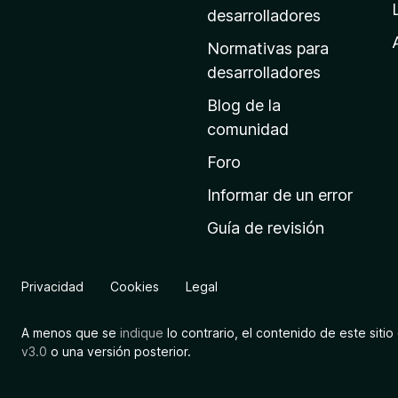
a
desarrolladores
d
Normativas para
e
desarrolladores
i
Blog de la
n
comunidad
i
c
Foro
i
Informar de un error
o
Guía de revisión
d
e
M
Privacidad
Cookies
Legal
o
z
A menos que se
indique
lo contrario, el contenido de este sitio 
i
v3.0
o una versión posterior.
l