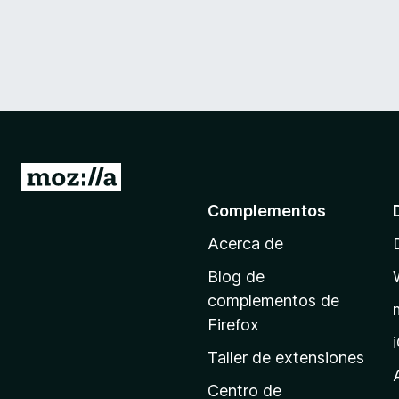
I
r
Complementos
a
Acerca de
l
a
Blog de
p
complementos de
á
Firefox
g
Taller de extensiones
i
n
Centro de