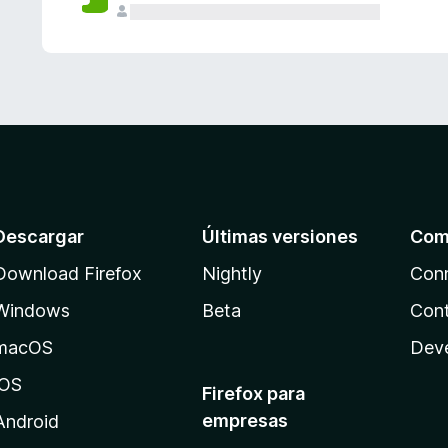
Descargar
Últimas versiones
Com
Download Firefox
Nightly
Con
Windows
Beta
Cont
macOS
Dev
iOS
Firefox para
empresas
Android