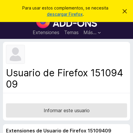
B
Iniciar sesión
Para usar estos complementos, se necesita
I
u
descargar Firefox
.
g
B
s
n
u
o
c
r
s
Extensiones
Temas
Más...
a
a
c
r
r
e
a
s
d
t
e
o
a
r
v
Usuario de Firefox 151094
i
d
s
09
e
o
c
o
m
p
Informar este usuario
l
e
Extensiones de Usuario de Firefox 15109409
m