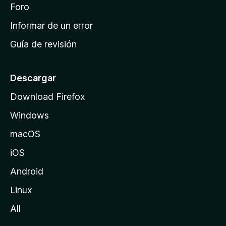
i
Foro
s
n
Informar de un error
i
Guía de revisión
c
i
o
Descargar
d
Download Firefox
e
Windows
M
o
macOS
z
iOS
i
l
Android
l
Linux
a
All