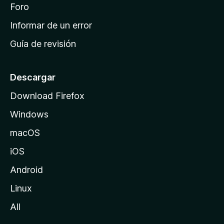
i
Foro
s
n
Informar de un error
i
Guía de revisión
c
i
o
Descargar
d
Download Firefox
e
Windows
M
o
macOS
z
iOS
i
l
Android
l
Linux
a
All