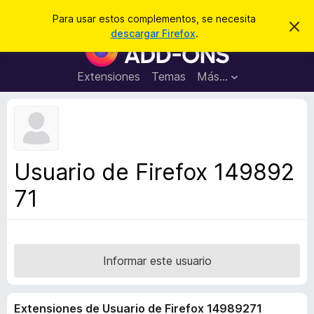
B
Iniciar sesión
Para usar estos complementos, se necesita
I
u
descargar Firefox
.
g
B
s
n
u
o
c
r
s
Extensiones
Temas
Más...
a
a
c
r
r
e
a
s
d
t
e
o
a
r
v
Usuario de Firefox 149892
i
d
s
71
e
o
c
o
m
p
Informar este usuario
l
e
Extensiones de Usuario de Firefox 14989271
m