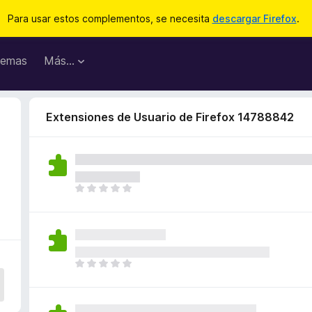
Para usar estos complementos, se necesita
descargar Firefox
.
emas
Más...
Extensiones de Usuario de Firefox 14788842
T
o
d
a
v
í
T
a
o
n
d
o
a