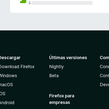
Descargar
Últimas versiones
Com
Download Firefox
Nightly
Con
Windows
Beta
Cont
macOS
Dev
iOS
Firefox para
empresas
Android