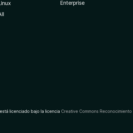
Enterprise
Linux
All
está licenciado bajo la licencia
Creative Commons Reconocimiento C