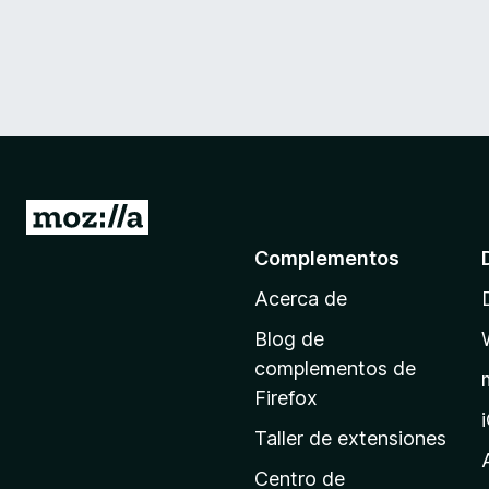
I
r
Complementos
a
Acerca de
l
a
Blog de
p
complementos de
á
Firefox
g
Taller de extensiones
i
n
Centro de