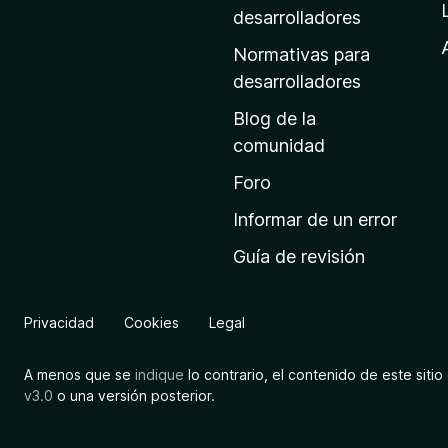
a
desarrolladores
d
Normativas para
e
desarrolladores
i
Blog de la
n
comunidad
i
c
Foro
i
Informar de un error
o
Guía de revisión
d
e
M
Privacidad
Cookies
Legal
o
z
A menos que se
indique
lo contrario, el contenido de este sitio 
i
v3.0
o una versión posterior.
l