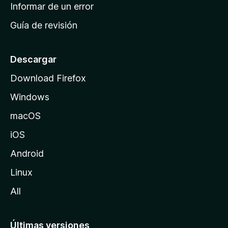
n
Informar de un error
i
Guía de revisión
c
i
o
Descargar
d
Download Firefox
e
Windows
M
o
macOS
z
iOS
i
l
Android
l
Linux
a
All
Últimas versiones