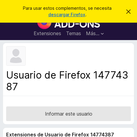
B
Iniciar sesión
Para usar estos complementos, se necesita
I
u
descargar Firefox
.
g
B
s
n
u
o
c
r
s
Extensiones
Temas
Más...
a
a
c
r
r
e
a
s
d
t
e
o
a
r
v
Usuario de Firefox 147743
i
d
s
87
e
o
c
o
m
p
Informar este usuario
l
e
Extensiones de Usuario de Firefox 14774387
m