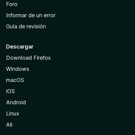
i
Foro
s
n
Informar de un error
i
Guía de revisión
c
i
o
Descargar
d
Download Firefox
e
Windows
M
o
macOS
z
iOS
i
l
Android
l
Linux
a
All