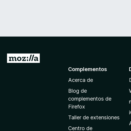
I
r
Complementos
a
Acerca de
l
a
Blog de
p
complementos de
á
Firefox
g
Taller de extensiones
i
n
Centro de