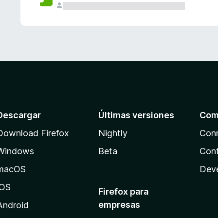
Descargar
Últimas versiones
Com
Download Firefox
Nightly
Con
Windows
Beta
Cont
macOS
Dev
iOS
Firefox para
empresas
Android