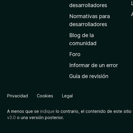
a
desarrolladores
d
Normativas para
e
desarrolladores
i
Blog de la
n
comunidad
i
c
Foro
i
Informar de un error
o
Guía de revisión
d
e
M
Privacidad
Cookies
Legal
o
z
A menos que se
indique
lo contrario, el contenido de este sitio 
i
v3.0
o una versión posterior.
l