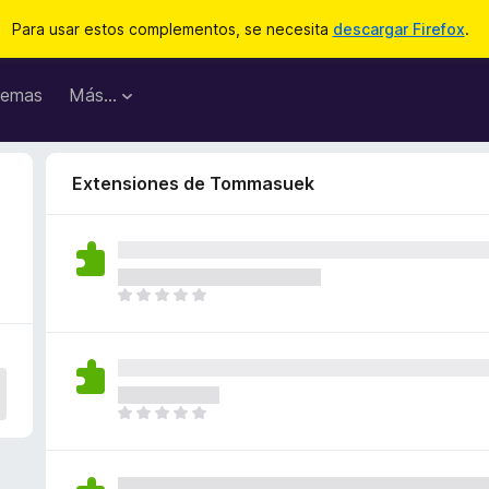
Para usar estos complementos, se necesita
descargar Firefox
.
emas
Más...
Extensiones de Tommasuek
T
o
d
a
v
í
T
a
o
n
d
o
a