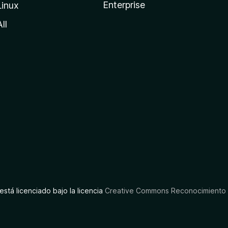
Enterprise
Linux
All
está licenciado bajo la licencia
Creative Commons Reconocimiento C