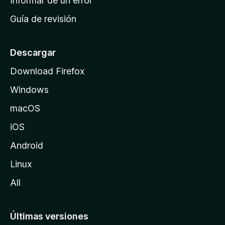
Informar de un error
i
Guía de revisión
c
i
o
Descargar
d
Download Firefox
e
Windows
M
o
macOS
z
iOS
i
l
Android
l
Linux
a
All
Últimas versiones