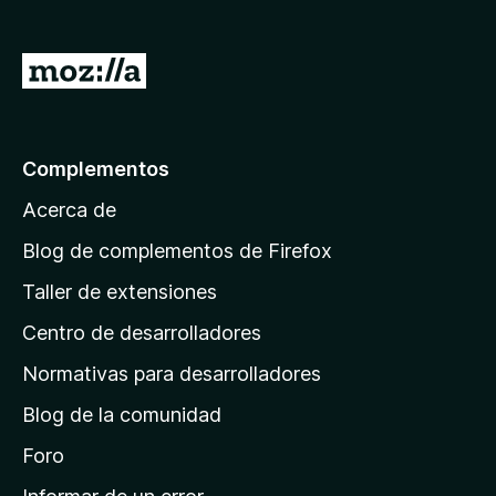
e
n
I
t
r
o
a
s
p
l
Complementos
a
a
r
Acerca de
p
a
á
Blog de complementos de Firefox
F
g
i
Taller de extensiones
i
r
Centro de desarrolladores
n
e
a
f
Normativas para desarrolladores
o
d
Blog de la comunidad
x
e
i
Foro
n