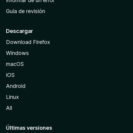
Informar de un error
i
Guía de revisión
c
i
o
Descargar
d
Download Firefox
e
Windows
M
o
macOS
z
iOS
i
l
Android
l
Linux
a
All
Últimas versiones