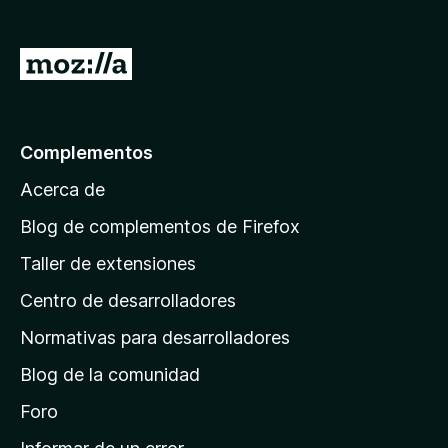
e
n
I
t
r
o
a
s
p
l
Complementos
a
a
r
Acerca de
p
a
á
Blog de complementos de Firefox
F
g
i
Taller de extensiones
i
r
Centro de desarrolladores
n
e
a
f
Normativas para desarrolladores
o
d
Blog de la comunidad
x
e
i
Foro
n