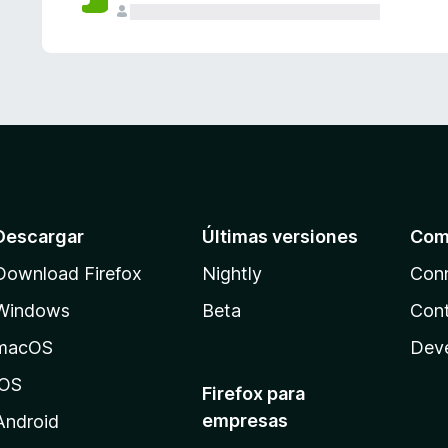
Descargar
Últimas versiones
Com
Download Firefox
Nightly
Con
Windows
Beta
Cont
macOS
Dev
iOS
Firefox para
empresas
Android