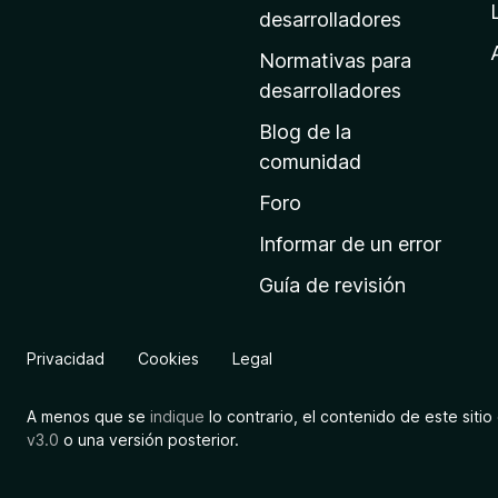
a
desarrolladores
d
Normativas para
e
desarrolladores
i
Blog de la
n
comunidad
i
c
Foro
i
Informar de un error
o
Guía de revisión
d
e
M
Privacidad
Cookies
Legal
o
z
A menos que se
indique
lo contrario, el contenido de este sitio 
i
v3.0
o una versión posterior.
l