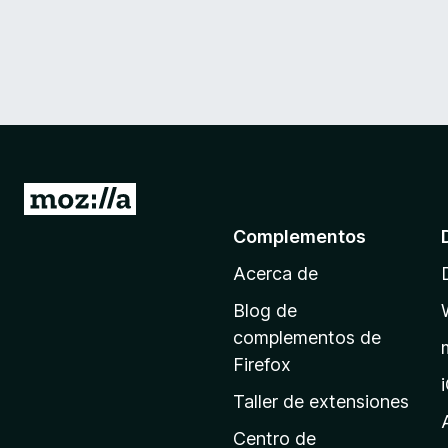
I
r
Complementos
a
Acerca de
l
a
Blog de
p
complementos de
á
Firefox
g
Taller de extensiones
i
n
Centro de