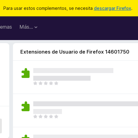
Para usar estos complementos, se necesita
descargar Firefox
.
emas
Más...
Extensiones de Usuario de Firefox 14601750
T
o
d
a
v
í
T
a
o
n
d
o
a