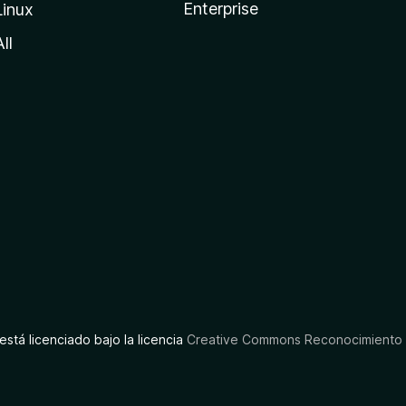
Enterprise
Linux
All
está licenciado bajo la licencia
Creative Commons Reconocimiento C