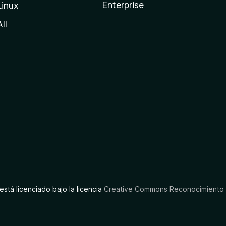
Enterprise
Linux
All
está licenciado bajo la licencia
Creative Commons Reconocimiento C