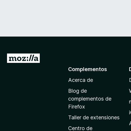
I
r
Complementos
a
Acerca de
l
a
Blog de
p
complementos de
á
Firefox
g
Taller de extensiones
i
n
Centro de