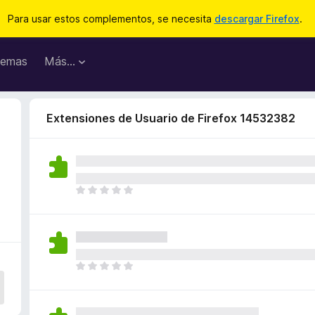
Para usar estos complementos, se necesita
descargar Firefox
.
emas
Más...
Extensiones de Usuario de Firefox 14532382
T
o
d
a
v
í
T
a
o
n
d
o
a