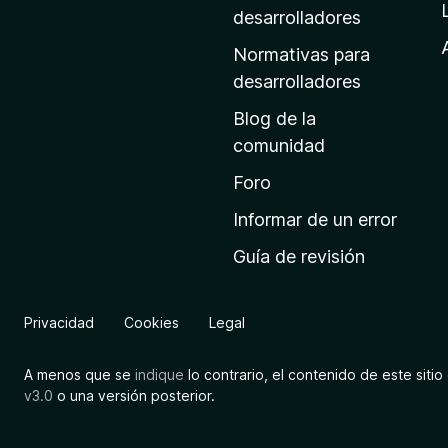
a
desarrolladores
d
Normativas para
e
desarrolladores
i
Blog de la
n
comunidad
i
c
Foro
i
Informar de un error
o
Guía de revisión
d
e
M
Privacidad
Cookies
Legal
o
z
A menos que se
indique
lo contrario, el contenido de este sitio 
i
v3.0
o una versión posterior.
l