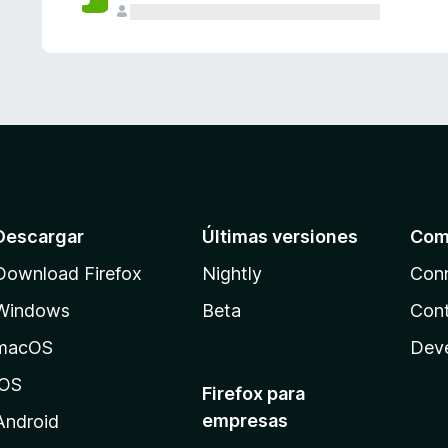
Descargar
Últimas versiones
Com
Download Firefox
Nightly
Con
Windows
Beta
Cont
macOS
Dev
iOS
Firefox para
empresas
Android