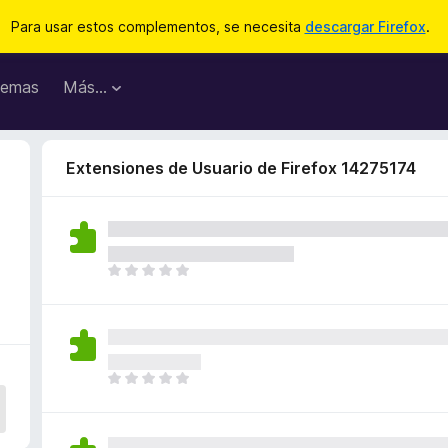
Para usar estos complementos, se necesita
descargar Firefox
.
emas
Más...
Extensiones de Usuario de Firefox 14275174
T
o
d
a
v
í
T
a
o
n
d
o
a