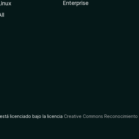
Enterprise
Linux
All
está licenciado bajo la licencia
Creative Commons Reconocimiento C