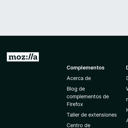
I
r
Complementos
a
Acerca de
l
a
Blog de
p
complementos de
á
Firefox
g
Taller de extensiones
i
n
Centro de