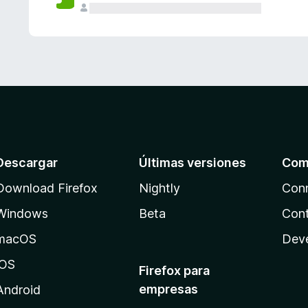
Descargar
Últimas versiones
Com
Download Firefox
Nightly
Con
Windows
Beta
Cont
macOS
Dev
iOS
Firefox para
empresas
Android