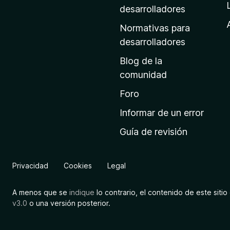
a
desarrolladores
d
Normativas para
e
desarrolladores
i
Blog de la
n
comunidad
i
c
Foro
i
Informar de un error
o
Guía de revisión
d
e
M
Privacidad
Cookies
Legal
o
z
A menos que se
indique
lo contrario, el contenido de este sitio 
i
v3.0
o una versión posterior.
l