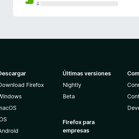
Descargar
Últimas versiones
Com
Download Firefox
Nightly
Con
Windows
Beta
Cont
macOS
Dev
iOS
Firefox para
empresas
Android