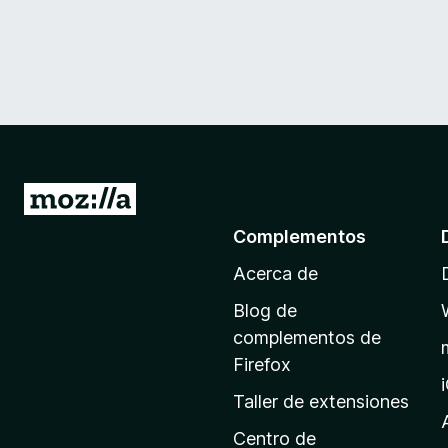
I
r
Complementos
a
Acerca de
l
a
Blog de
p
complementos de
á
Firefox
g
Taller de extensiones
i
n
Centro de