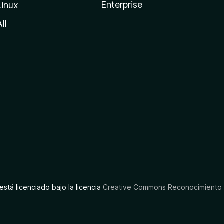
Enterprise
Linux
All
está licenciado bajo la licencia
Creative Commons Reconocimiento C