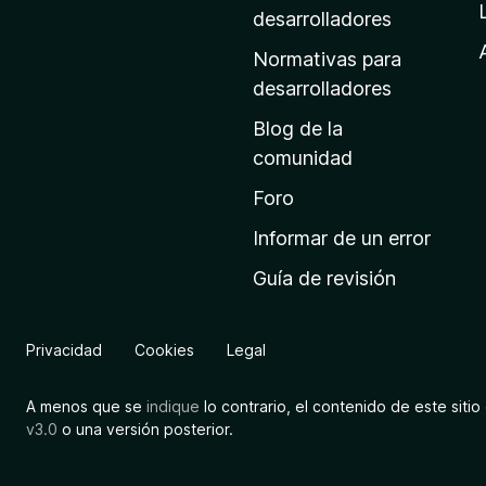
a
desarrolladores
d
Normativas para
e
desarrolladores
i
Blog de la
n
comunidad
i
c
Foro
i
Informar de un error
o
Guía de revisión
d
e
M
Privacidad
Cookies
Legal
o
z
A menos que se
indique
lo contrario, el contenido de este sitio 
i
v3.0
o una versión posterior.
l