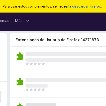
Para usar estos complementos, se necesita
descargar Firefox
.
emas
Más...
Extensiones de Usuario de Firefox 14271873
T
o
d
a
v
í
T
a
o
n
d
o
a