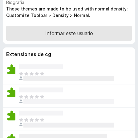
Biografía
e
v
These themes are made to be used with normal density:
a
n
Customize Toolbar > Density > Normal.
l
t
o
o
r
Informar este usuario
s
ó
p
c
a
o
Extensiones de cg
r
n
5
a
d
F
T
e
i
o
5
r
d
a
e
T
v
f
o
í
o
d
a
x
a
n
T
v
o
o
í
h
d
a