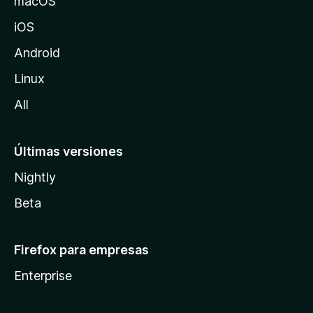
macOS
z
iOS
i
l
Android
l
Linux
a
All
Últimas versiones
Nightly
Beta
Firefox para empresas
Enterprise