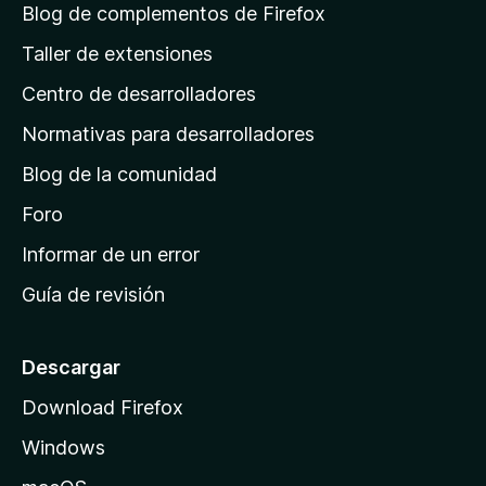
á
l
Blog de complementos de Firefox
o
o
g
n
Taller de extensiones
r
e
i
a
s
Centro de desarrolladores
n
c
i
a
Normativas para desarrolladores
o
d
n
Blog de la comunidad
e
e
i
Foro
s
n
Informar de un error
i
Guía de revisión
c
i
o
Descargar
d
Download Firefox
e
Windows
M
o