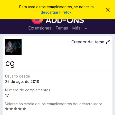
B
Iniciar sesión
Para usar estos complementos, se necesita
I
u
descargar Firefox
.
g
B
s
n
u
o
c
r
s
Extensiones
Temas
Más...
a
a
c
r
r
e
a
Creador del tema
s
d
t
e
o
a
r
v
cg
i
d
s
e
o
Usuario desde
c
25 de ago. de 2018
o
m
Número de complementos
p
17
l
Valoración media de los complementos del desarrollador
e
S
m
e