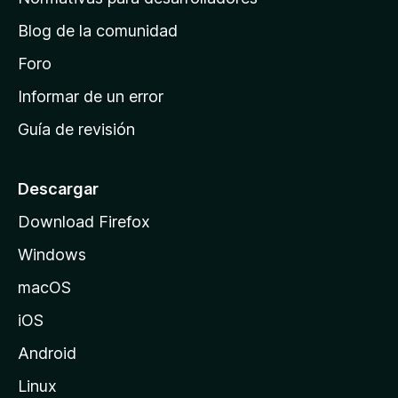
o
d
n
Blog de la comunidad
e
e
i
Foro
s
n
Informar de un error
i
Guía de revisión
c
i
o
Descargar
d
Download Firefox
e
Windows
M
o
macOS
z
iOS
i
l
Android
l
Linux