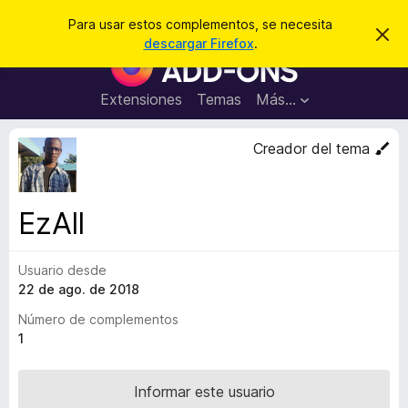
B
Iniciar sesión
Para usar estos complementos, se necesita
I
u
descargar Firefox
.
g
B
s
n
u
o
c
r
s
Extensiones
Temas
Más...
a
a
c
r
r
e
a
Creador del tema
s
d
t
e
o
a
r
v
EzAll
i
d
s
e
o
Usuario desde
c
22 de ago. de 2018
o
m
Número de complementos
p
1
l
e
Informar este usuario
m