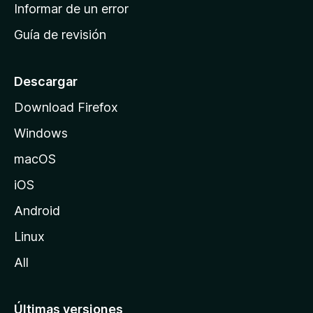
n
Informar de un error
i
Guía de revisión
c
i
o
Descargar
d
Download Firefox
e
Windows
M
o
macOS
z
iOS
i
l
Android
l
Linux
a
All
Últimas versiones